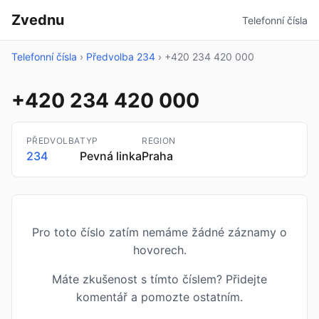
Zvednu
Telefonní čísla
Telefonní čísla
›
Předvolba 234
›
+420 234 420 000
+420 234 420 000
PŘEDVOLBA
TYP
REGION
234
Pevná linka
Praha
Pro toto číslo zatím nemáme žádné záznamy o
hovorech.
Máte zkušenost s tímto číslem? Přidejte
komentář a pomozte ostatním.