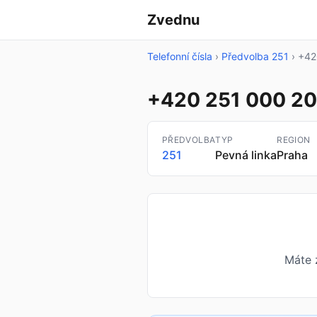
Zvednu
Telefonní čísla
›
Předvolba 251
›
+42
+420 251 000 2
PŘEDVOLBA
TYP
REGION
251
Pevná linka
Praha
Máte 