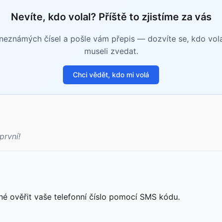
Nevíte, kdo volal? Příště to zjistíme za vás
eznámých čísel a pošle vám přepis — dozvíte se, kdo volal 
museli zvedat.
Chci vědět, kdo mi volá
první!
né ověřit vaše telefonní číslo pomocí SMS kódu.