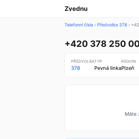
Zvednu
Telefonní čísla
›
Předvolba 378
›
+42
+420 378 250 0
PŘEDVOLBA
TYP
REGION
378
Pevná linka
Plzeň
Máte 