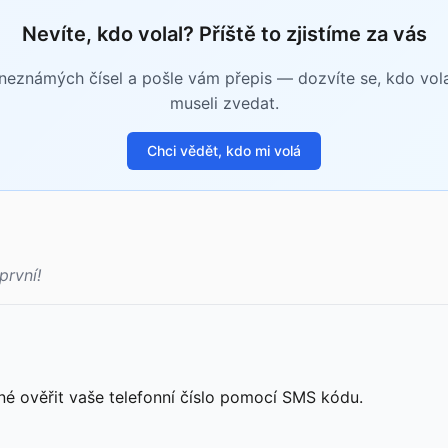
Nevíte, kdo volal? Příště to zjistíme za vás
eznámých čísel a pošle vám přepis — dozvíte se, kdo volal 
museli zvedat.
Chci vědět, kdo mi volá
první!
né ověřit vaše telefonní číslo pomocí SMS kódu.