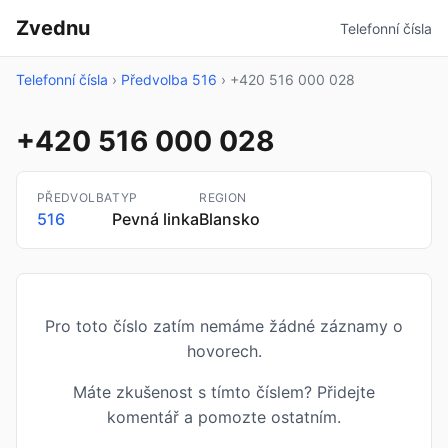
Zvednu
Telefonní čísla
Telefonní čísla
›
Předvolba 516
›
+420 516 000 028
+420 516 000 028
PŘEDVOLBA
TYP
REGION
516
Pevná linka
Blansko
Pro toto číslo zatím nemáme žádné záznamy o
hovorech.
Máte zkušenost s tímto číslem? Přidejte
komentář a pomozte ostatním.