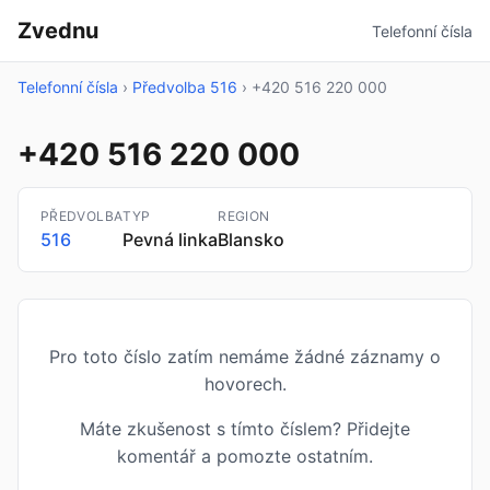
Zvednu
Telefonní čísla
Telefonní čísla
›
Předvolba 516
›
+420 516 220 000
+420 516 220 000
PŘEDVOLBA
TYP
REGION
516
Pevná linka
Blansko
Pro toto číslo zatím nemáme žádné záznamy o
hovorech.
Máte zkušenost s tímto číslem? Přidejte
komentář a pomozte ostatním.