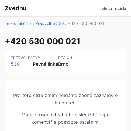
Zvednu
Telefonní čísla
Telefonní čísla
›
Předvolba 530
›
+420 530 000 021
+420 530 000 021
PŘEDVOLBA
TYP
REGION
530
Pevná linka
Brno
Pro toto číslo zatím nemáme žádné záznamy o
hovorech.
Máte zkušenost s tímto číslem? Přidejte
komentář a pomozte ostatním.