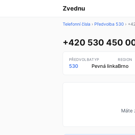
Zvednu
Telefonní čísla
›
Předvolba 530
›
+42
+420 530 450 0
PŘEDVOLBA
TYP
REGION
530
Pevná linka
Brno
Máte 