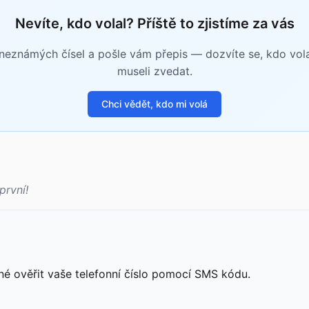
Nevíte, kdo volal? Příště to zjistíme za vás
eznámých čísel a pošle vám přepis — dozvíte se, kdo volal 
museli zvedat.
Chci vědět, kdo mi volá
první!
né ověřit vaše telefonní číslo pomocí SMS kódu.