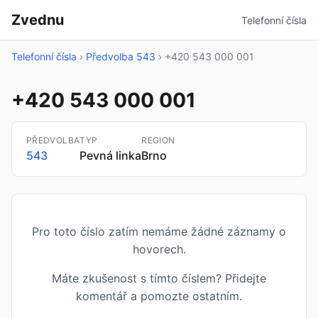
Zvednu
Telefonní čísla
Telefonní čísla
›
Předvolba 543
›
+420 543 000 001
+420 543 000 001
PŘEDVOLBA
TYP
REGION
543
Pevná linka
Brno
Pro toto číslo zatím nemáme žádné záznamy o
hovorech.
Máte zkušenost s tímto číslem? Přidejte
komentář a pomozte ostatním.