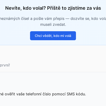
Nevíte, kdo volal? Příště to zjistíme za vás
eznámých čísel a pošle vám přepis — dozvíte se, kdo volal 
museli zvedat.
Chci vědět, kdo mi volá
první!
né ověřit vaše telefonní číslo pomocí SMS kódu.