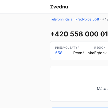
Zvednu
Telefonní čísla
›
Předvolba 558
›
+42
+420 558 000 0
PŘEDVOLBA
TYP
REGION
558
Pevná linka
Frýdek
Máte 