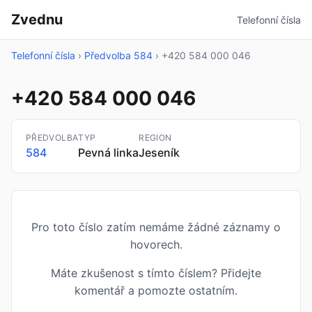
Zvednu
Telefonní čísla
Telefonní čísla
›
Předvolba 584
›
+420 584 000 046
+420 584 000 046
PŘEDVOLBA
TYP
REGION
584
Pevná linka
Jeseník
Pro toto číslo zatím nemáme žádné záznamy o
hovorech.
Máte zkušenost s tímto číslem? Přidejte
komentář a pomozte ostatním.