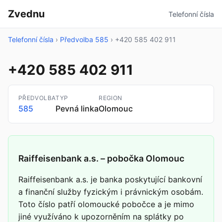
Zvednu
Telefonní čísla
Telefonní čísla
›
Předvolba 585
›
+420 585 402 911
+420 585 402 911
PŘEDVOLBA
TYP
REGION
585
Pevná linka
Olomouc
Raiffeisenbank a.s. – pobočka Olomouc
Raiffeisenbank a.s. je banka poskytující bankovní
a finanční služby fyzickým i právnickým osobám.
Toto číslo patří olomoucké pobočce a je mimo
jiné využíváno k upozorněním na splátky po