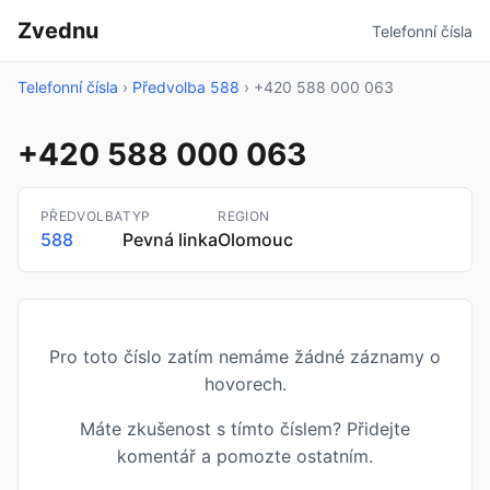
Zvednu
Telefonní čísla
Telefonní čísla
›
Předvolba 588
›
+420 588 000 063
+420 588 000 063
PŘEDVOLBA
TYP
REGION
588
Pevná linka
Olomouc
Pro toto číslo zatím nemáme žádné záznamy o
hovorech.
Máte zkušenost s tímto číslem? Přidejte
komentář a pomozte ostatním.