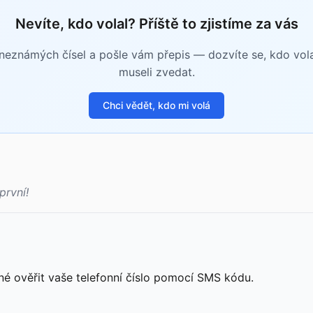
Nevíte, kdo volal? Příště to zjistíme za vás
eznámých čísel a pošle vám přepis — dozvíte se, kdo volal 
museli zvedat.
Chci vědět, kdo mi volá
první!
né ověřit vaše telefonní číslo pomocí SMS kódu.