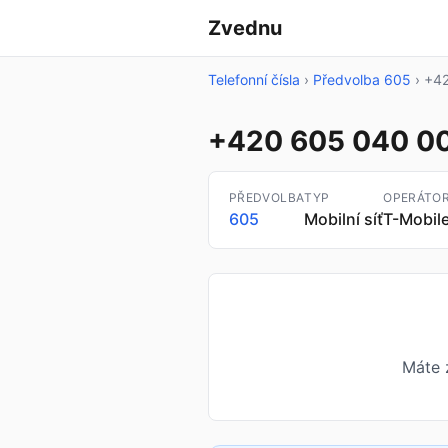
Zvednu
Telefonní čísla
›
Předvolba 605
›
+42
+420 605 040 0
PŘEDVOLBA
TYP
OPERÁTO
605
Mobilní síť
T-Mobil
Máte 