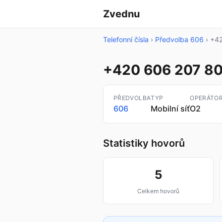
Zvednu
Telefonní čísla
›
Předvolba 606
›
+42
+420 606 207 8
PŘEDVOLBA
TYP
OPERÁTO
606
Mobilní síť
O2
Statistiky hovorů
5
Celkem hovorů