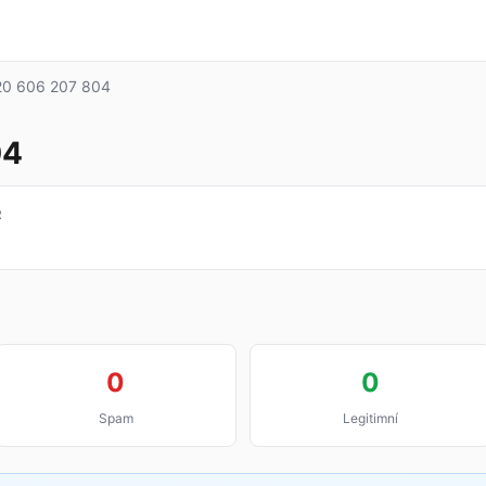
0 606 207 804
04
R
0
0
Spam
Legitimní