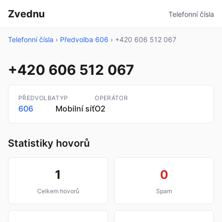
Zvednu
Telefonní čísla
Telefonní čísla
›
Předvolba 606
›
+420 606 512 067
+420 606 512 067
PŘEDVOLBA
TYP
OPERÁTOR
606
Mobilní síť
O2
Statistiky hovorů
1
0
Celkem hovorů
Spam