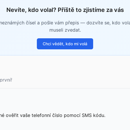
Nevíte, kdo volal? Příště to zjistíme za vás
eznámých čísel a pošle vám přepis — dozvíte se, kdo volal 
museli zvedat.
Chci vědět, kdo mi volá
první!
né ověřit vaše telefonní číslo pomocí SMS kódu.