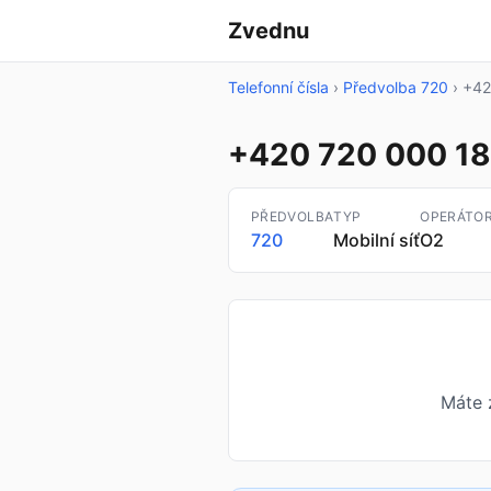
Zvednu
Telefonní čísla
›
Předvolba 720
›
+42
+420 720 000 1
PŘEDVOLBA
TYP
OPERÁTO
720
Mobilní síť
O2
Máte 