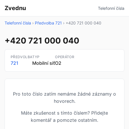
Zvednu
Telefonní čísla
Telefonní čísla
›
Předvolba 721
›
+420 721 000 040
+420 721 000 040
PŘEDVOLBA
TYP
OPERÁTOR
721
Mobilní síť
O2
Pro toto číslo zatím nemáme žádné záznamy o
hovorech.
Máte zkušenost s tímto číslem? Přidejte
komentář a pomozte ostatním.