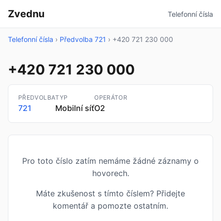
Zvednu
Telefonní čísla
Telefonní čísla
›
Předvolba 721
›
+420 721 230 000
+420 721 230 000
PŘEDVOLBA
TYP
OPERÁTOR
721
Mobilní síť
O2
Pro toto číslo zatím nemáme žádné záznamy o
hovorech.
Máte zkušenost s tímto číslem? Přidejte
komentář a pomozte ostatním.