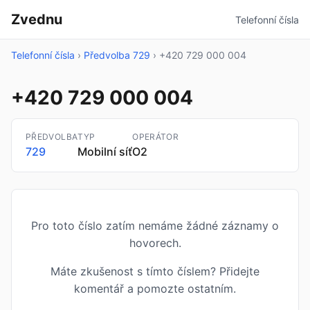
Zvednu
Telefonní čísla
Telefonní čísla
›
Předvolba 729
›
+420 729 000 004
+420 729 000 004
PŘEDVOLBA
TYP
OPERÁTOR
729
Mobilní síť
O2
Pro toto číslo zatím nemáme žádné záznamy o
hovorech.
Máte zkušenost s tímto číslem? Přidejte
komentář a pomozte ostatním.