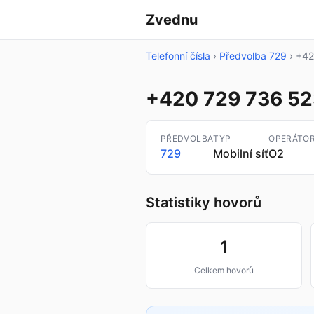
Zvednu
Telefonní čísla
›
Předvolba 729
›
+42
+420 729 736 52
PŘEDVOLBA
TYP
OPERÁTO
729
Mobilní síť
O2
Statistiky hovorů
1
Celkem hovorů