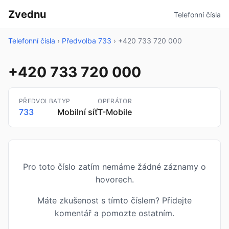
Zvednu
Telefonní čísla
Telefonní čísla
›
Předvolba 733
›
+420 733 720 000
+420 733 720 000
PŘEDVOLBA
TYP
OPERÁTOR
733
Mobilní síť
T-Mobile
Pro toto číslo zatím nemáme žádné záznamy o
hovorech.
Máte zkušenost s tímto číslem? Přidejte
komentář a pomozte ostatním.