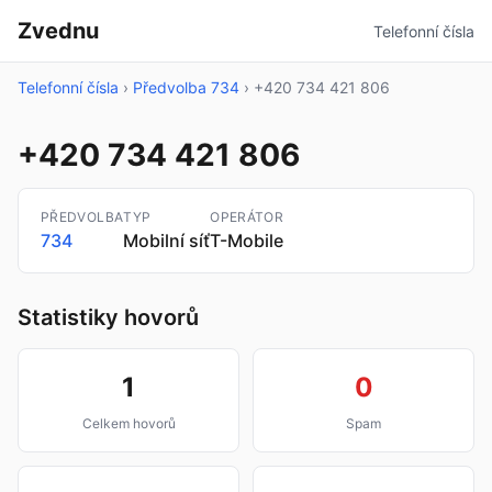
Zvednu
Telefonní čísla
Telefonní čísla
›
Předvolba 734
›
+420 734 421 806
+420 734 421 806
PŘEDVOLBA
TYP
OPERÁTOR
734
Mobilní síť
T-Mobile
Statistiky hovorů
1
0
Celkem hovorů
Spam