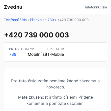
Zvednu
Telefonní čísla
Telefonní čísla
›
Předvolba 739
›
+420 739 000 003
+420 739 000 003
PŘEDVOLBA
TYP
OPERÁTOR
739
Mobilní síť
T-Mobile
Pro toto číslo zatím nemáme žádné záznamy o
hovorech.
Máte zkušenost s tímto číslem? Přidejte
komentář a pomozte ostatním.