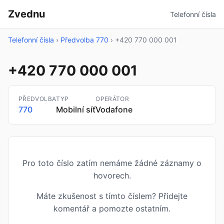
Zvednu
Telefonní čísla
Telefonní čísla
›
Předvolba 770
›
+420 770 000 001
+420 770 000 001
PŘEDVOLBA
TYP
OPERÁTOR
770
Mobilní síť
Vodafone
Pro toto číslo zatím nemáme žádné záznamy o
hovorech.
Máte zkušenost s tímto číslem? Přidejte
komentář a pomozte ostatním.