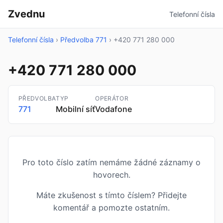
Zvednu
Telefonní čísla
Telefonní čísla
›
Předvolba 771
›
+420 771 280 000
+420 771 280 000
PŘEDVOLBA
TYP
OPERÁTOR
771
Mobilní síť
Vodafone
Pro toto číslo zatím nemáme žádné záznamy o
hovorech.
Máte zkušenost s tímto číslem? Přidejte
komentář a pomozte ostatním.