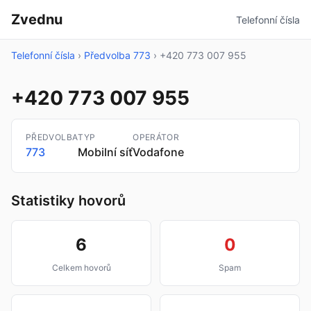
Zvednu
Telefonní čísla
Telefonní čísla
›
Předvolba 773
›
+420 773 007 955
+420 773 007 955
PŘEDVOLBA
TYP
OPERÁTOR
773
Mobilní síť
Vodafone
Statistiky hovorů
6
0
Celkem hovorů
Spam