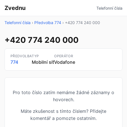
Zvednu
Telefonní čísla
Telefonní čísla
›
Předvolba 774
›
+420 774 240 000
+420 774 240 000
PŘEDVOLBA
TYP
OPERÁTOR
774
Mobilní síť
Vodafone
Pro toto číslo zatím nemáme žádné záznamy o
hovorech.
Máte zkušenost s tímto číslem? Přidejte
komentář a pomozte ostatním.