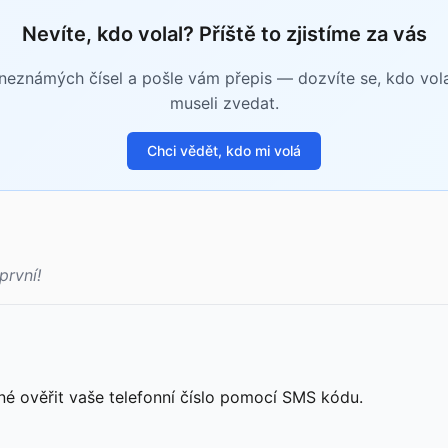
Nevíte, kdo volal? Příště to zjistíme za vás
eznámých čísel a pošle vám přepis — dozvíte se, kdo volal 
museli zvedat.
Chci vědět, kdo mi volá
první!
né ověřit vaše telefonní číslo pomocí SMS kódu.