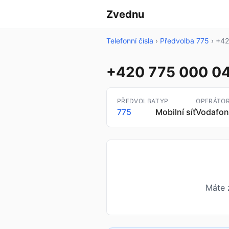
Zvednu
Telefonní čísla
›
Předvolba 775
›
+42
+420 775 000 0
PŘEDVOLBA
TYP
OPERÁTO
775
Mobilní síť
Vodafon
Máte 