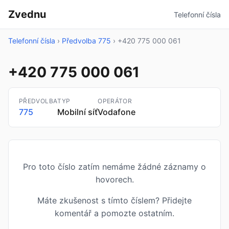
Zvednu
Telefonní čísla
Telefonní čísla
›
Předvolba 775
›
+420 775 000 061
+420 775 000 061
PŘEDVOLBA
TYP
OPERÁTOR
775
Mobilní síť
Vodafone
Pro toto číslo zatím nemáme žádné záznamy o
hovorech.
Máte zkušenost s tímto číslem? Přidejte
komentář a pomozte ostatním.