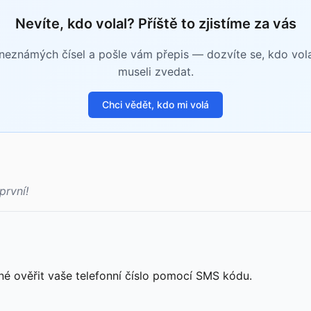
Nevíte, kdo volal? Příště to zjistíme za vás
eznámých čísel a pošle vám přepis — dozvíte se, kdo volal 
museli zvedat.
Chci vědět, kdo mi volá
první!
né ověřit vaše telefonní číslo pomocí SMS kódu.