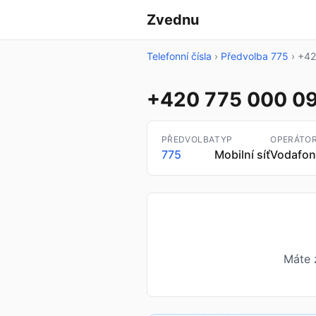
Zvednu
Telefonní čísla
›
Předvolba 775
›
+42
+420 775 000 0
PŘEDVOLBA
TYP
OPERÁTO
775
Mobilní síť
Vodafon
Máte 