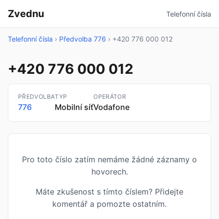
Zvednu
Telefonní čísla
Telefonní čísla
›
Předvolba 776
›
+420 776 000 012
+420 776 000 012
PŘEDVOLBA
TYP
OPERÁTOR
776
Mobilní síť
Vodafone
Pro toto číslo zatím nemáme žádné záznamy o
hovorech.
Máte zkušenost s tímto číslem? Přidejte
komentář a pomozte ostatním.