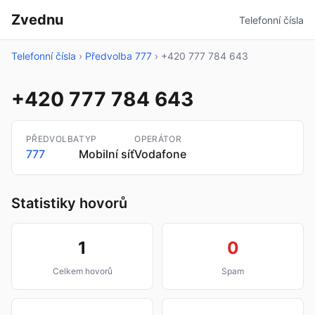
Zvednu
Telefonní čísla
Telefonní čísla
›
Předvolba 777
›
+420 777 784 643
+420 777 784 643
PŘEDVOLBA
TYP
OPERÁTOR
777
Mobilní síť
Vodafone
Statistiky hovorů
1
0
Celkem hovorů
Spam