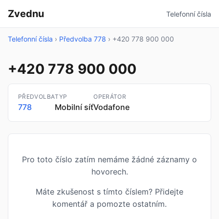
Zvednu
Telefonní čísla
Telefonní čísla
›
Předvolba 778
›
+420 778 900 000
+420 778 900 000
PŘEDVOLBA
TYP
OPERÁTOR
778
Mobilní síť
Vodafone
Pro toto číslo zatím nemáme žádné záznamy o
hovorech.
Máte zkušenost s tímto číslem? Přidejte
komentář a pomozte ostatním.