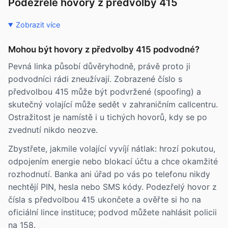
Podezřelé hovory z předvolby 415
Zobrazit více
Mohou být hovory z předvolby 415 podvodné?
Pevná linka působí důvěryhodně, právě proto ji
podvodníci rádi zneužívají. Zobrazené číslo s
předvolbou 415 může být podvržené (spoofing) a
skutečný volající může sedět v zahraničním callcentru.
Ostražitost je namístě i u tichých hovorů, kdy se po
zvednutí nikdo neozve.
Zbystřete, jakmile volající vyvíjí nátlak: hrozí pokutou,
odpojením energie nebo blokací účtu a chce okamžité
rozhodnutí. Banka ani úřad po vás po telefonu nikdy
nechtějí PIN, hesla nebo SMS kódy. Podezřelý hovor z
čísla s předvolbou 415 ukončete a ověřte si ho na
oficiální lince instituce; podvod můžete nahlásit policii
na 158.