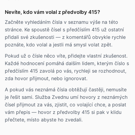
Nevíte, kdo vám volal z předvolby 415?
Začněte vyhledáním čísla v seznamu výše na této
stránce. Ke spoustě čísel s předčíslím 415 už ostatní
přidali své zkušenosti — z komentářů obvykle rychle
poznáte, kdo volal a jestli má smysl volat zpět.
Pokud už o čísle něco víte, přidejte vlastní zkušenost.
Každé hodnocení pomáhá dalším lidem, kterým číslo s
předčíslím 415 zavolá po vás, rychleji se rozhodnout,
zda hovor přijmout, nebo ignorovat.
A pokud vás neznámá čísla obtěžují častěji, nemusíte
je řešit sami. Služba Zvednu umí hovory z neznámých
čísel přijmout za vás, zjistit, co volající chce, a poslat
vám přepis — hovor z předvolby 415 si pak v klidu
přečtete, místo abyste ho zvedali.