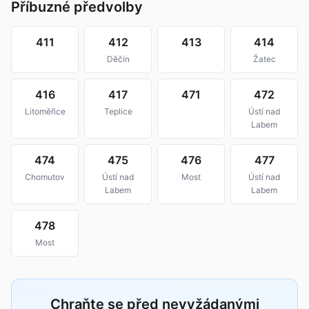
Příbuzné předvolby
411
412
413
414
Děčín
Žatec
416
417
471
472
Litoměřice
Teplice
Ústí nad
Labem
474
475
476
477
Chomutov
Ústí nad
Most
Ústí nad
Labem
Labem
478
Most
Chraňte se před nevyžádanými