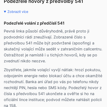
Podezřelé hovory z předvolby 541
Zobrazit více
Podezřelé volání z předčíslí 541
Pevná linka působí důvěryhodně, právě proto ji
podvodníci rádi zneužívají. Zobrazené číslo s
předvolbou 541 může být podvržené (spoofing) a
skutečný volající může sedět v zahraničním callcentru.
Ostražitost je namístě i u tichých hovorů, kdy se po
zvednutí nikdo neozve.
Zbystřete, jakmile volající vyvíjí nátlak: hrozí pokutou,
odpojením energie nebo blokací účtu a chce okamžité
rozhodnutí. Banka ani úřad po vás po telefonu nikdy
nechtějí PIN, hesla nebo SMS kódy. Podezřelý hovor z
čísla s předvolbou 541 ukončete a ověřte si ho na
oficiální lince instituce; podvod můžete nahlásit policii
na 158.