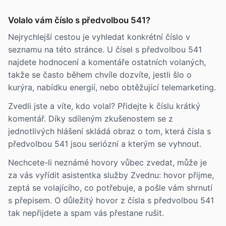
Volalo vám číslo s předvolbou 541?
Nejrychlejší cestou je vyhledat konkrétní číslo v
seznamu na této stránce. U čísel s předvolbou 541
najdete hodnocení a komentáře ostatních volaných,
takže se často během chvíle dozvíte, jestli šlo o
kurýra, nabídku energií, nebo obtěžující telemarketing.
Zvedli jste a víte, kdo volal? Přidejte k číslu krátký
komentář. Díky sdíleným zkušenostem se z
jednotlivých hlášení skládá obraz o tom, která čísla s
předvolbou 541 jsou seriózní a kterým se vyhnout.
Nechcete-li neznámé hovory vůbec zvedat, může je
za vás vyřídit asistentka služby Zvednu: hovor přijme,
zeptá se volajícího, co potřebuje, a pošle vám shrnutí
s přepisem. O důležitý hovor z čísla s předvolbou 541
tak nepřijdete a spam vás přestane rušit.