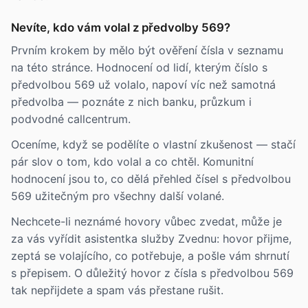
Nevíte, kdo vám volal z předvolby 569?
Prvním krokem by mělo být ověření čísla v seznamu
na této stránce. Hodnocení od lidí, kterým číslo s
předvolbou 569 už volalo, napoví víc než samotná
předvolba — poznáte z nich banku, průzkum i
podvodné callcentrum.
Oceníme, když se podělíte o vlastní zkušenost — stačí
pár slov o tom, kdo volal a co chtěl. Komunitní
hodnocení jsou to, co dělá přehled čísel s předvolbou
569 užitečným pro všechny další volané.
Nechcete-li neznámé hovory vůbec zvedat, může je
za vás vyřídit asistentka služby Zvednu: hovor přijme,
zeptá se volajícího, co potřebuje, a pošle vám shrnutí
s přepisem. O důležitý hovor z čísla s předvolbou 569
tak nepřijdete a spam vás přestane rušit.