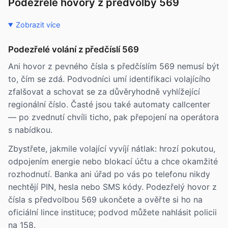
Podezřelé hovory z předvolby 569
Zobrazit více
Podezřelé volání z předčíslí 569
Ani hovor z pevného čísla s předčíslím 569 nemusí být
to, čím se zdá. Podvodníci umí identifikaci volajícího
zfalšovat a schovat se za důvěryhodně vyhlížející
regionální číslo. Časté jsou také automaty callcenter
— po zvednutí chvíli ticho, pak přepojení na operátora
s nabídkou.
Zbystřete, jakmile volající vyvíjí nátlak: hrozí pokutou,
odpojením energie nebo blokací účtu a chce okamžité
rozhodnutí. Banka ani úřad po vás po telefonu nikdy
nechtějí PIN, hesla nebo SMS kódy. Podezřelý hovor z
čísla s předvolbou 569 ukončete a ověřte si ho na
oficiální lince instituce; podvod můžete nahlásit policii
na 158.