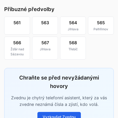
Příbuzné předvolby
561
563
564
565
Jihlava
Pelhřimov
566
567
568
Žďár nad
Jihlava
Třebíč
Sázavou
Chraňte se před nevyžádanými
hovory
Zvednu je chytrý telefonní asistent, který za vás
zvedne neznámá čísla a zjistí, kdo volá.
Vyzkoušet Zvednu