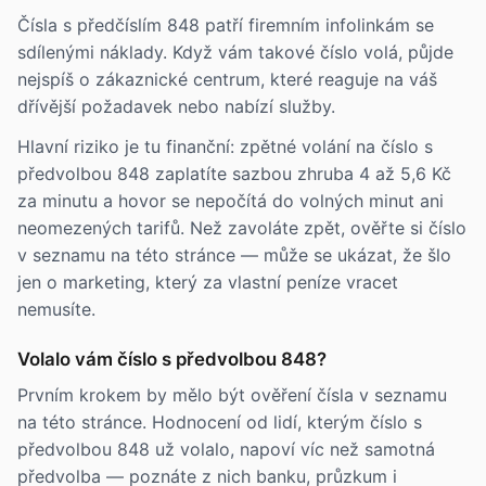
Čísla s předčíslím 848 patří firemním infolinkám se
sdílenými náklady. Když vám takové číslo volá, půjde
nejspíš o zákaznické centrum, které reaguje na váš
dřívější požadavek nebo nabízí služby.
Hlavní riziko je tu finanční: zpětné volání na číslo s
předvolbou 848 zaplatíte sazbou zhruba 4 až 5,6 Kč
za minutu a hovor se nepočítá do volných minut ani
neomezených tarifů. Než zavoláte zpět, ověřte si číslo
v seznamu na této stránce — může se ukázat, že šlo
jen o marketing, který za vlastní peníze vracet
nemusíte.
Volalo vám číslo s předvolbou 848?
Prvním krokem by mělo být ověření čísla v seznamu
na této stránce. Hodnocení od lidí, kterým číslo s
předvolbou 848 už volalo, napoví víc než samotná
předvolba — poznáte z nich banku, průzkum i