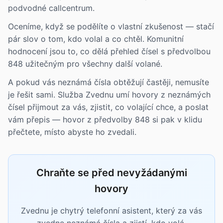
podvodné callcentrum.
Oceníme, když se podělíte o vlastní zkušenost — stačí
pár slov o tom, kdo volal a co chtěl. Komunitní
hodnocení jsou to, co dělá přehled čísel s předvolbou
848 užitečným pro všechny další volané.
A pokud vás neznámá čísla obtěžují častěji, nemusíte
je řešit sami. Služba Zvednu umí hovory z neznámých
čísel přijmout za vás, zjistit, co volající chce, a poslat
vám přepis — hovor z předvolby 848 si pak v klidu
přečtete, místo abyste ho zvedali.
Chraňte se před nevyžádanými
hovory
Zvednu je chytrý telefonní asistent, který za vás