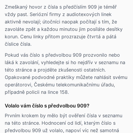
Zmeškaný hovor z čísla s předčíslím 909 je téměř
vždy past. Seriózní firmy z audiotexových linek
aktivně nevolají; útočníci naopak počítají s tím, že
zavoláte zpět a každou minutou jim posíláte desítky
korun. Cenu linky přitom prozrazuje čtvrtá a pátá
číslice čísla.
Pokud vás číslo s předvolbou 909 prozvonilo nebo
láká k zavolání, vyhledejte si ho nejdřív v seznamu na
této stránce a projděte zkušenosti ostatních.
Opakované podvodné praktiky můžete nahlásit svému
operátorovi, Českému telekomunikačnímu úřadu,
případně policii na lince 158.
Volalo vám číslo s předvolbou 909?
Prvním krokem by mělo být ověření čísla v seznamu
na této stránce. Hodnocení od lidí, kterým číslo s
předvolbou 909 už volalo, napoví víc než samotná