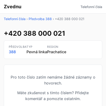
Zvednu
Telefonní čísla
Telefonní čísla
›
Předvolba 388
›
+420 388 000 021
+420 388 000 021
PŘEDVOLBA
TYP
REGION
388
Pevná linka
Prachatice
Pro toto číslo zatím nemáme žádné záznamy o
hovorech.
Máte zkušenost s tímto číslem? Přidejte
komentář a pomozte ostatním.