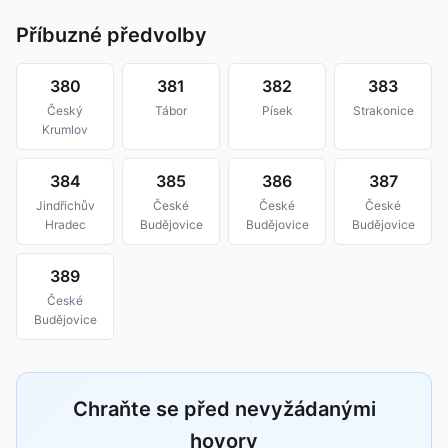
Příbuzné předvolby
380
381
382
383
Český
Tábor
Písek
Strakonice
Krumlov
384
385
386
387
Jindřichův
České
České
České
Hradec
Budějovice
Budějovice
Budějovice
389
České
Budějovice
Chraňte se před nevyžádanými
hovory