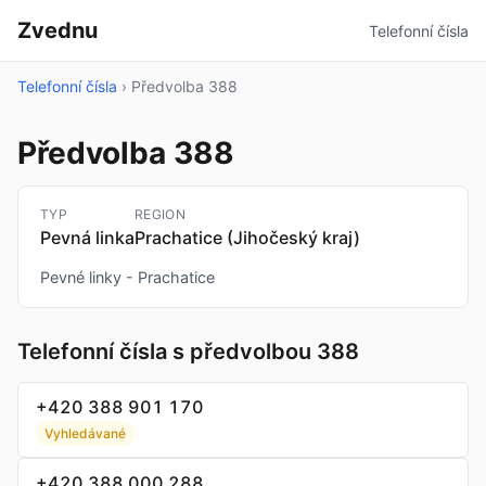
Zvednu
Telefonní čísla
Telefonní čísla
›
Předvolba 388
Předvolba 388
TYP
REGION
Pevná linka
Prachatice (Jihočeský kraj)
Pevné linky - Prachatice
Telefonní čísla s předvolbou 388
+420 388 901 170
Vyhledávané
+420 388 000 288