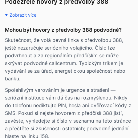
Podezřelé hovory z předvolby 388
Zobrazit více
Mohou být hovory z předvolby 388 podvodné?
Skutečnost, že volá pevná linka s předvolbou 388,
ještě nezaručuje seriózního volajícího. Číslo lze
podvrhnout a za regionálním předčíslím se může
skrývat podvodné callcentrum. Typickým trikem je
vydávání se za úřad, energetickou společnost nebo
banku.
Spolehlivým varováním je urgence a strašení —
seriózní instituce vám dá čas na rozmyšlenou. Nikdy
do telefonu nediktujte PIN, hesla ani ověřovací kódy z
SMS. Pokud si nejste hovorem z předčíslí 388 jistí,
zavěste, vyhledejte si číslo v seznamu na této stránce
a přečtěte si zkušenosti ostatních; podvodné jednání
hlaste na linku 158.