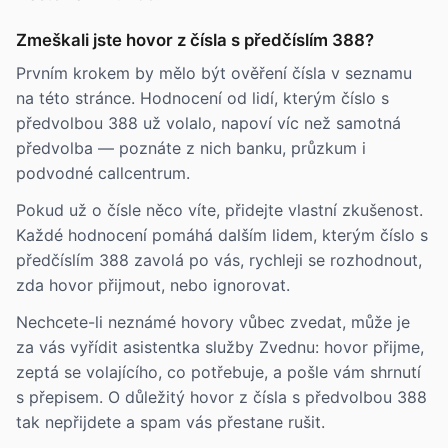
Zmeškali jste hovor z čísla s předčíslím 388?
Prvním krokem by mělo být ověření čísla v seznamu
na této stránce. Hodnocení od lidí, kterým číslo s
předvolbou 388 už volalo, napoví víc než samotná
předvolba — poznáte z nich banku, průzkum i
podvodné callcentrum.
Pokud už o čísle něco víte, přidejte vlastní zkušenost.
Každé hodnocení pomáhá dalším lidem, kterým číslo s
předčíslím 388 zavolá po vás, rychleji se rozhodnout,
zda hovor přijmout, nebo ignorovat.
Nechcete-li neznámé hovory vůbec zvedat, může je
za vás vyřídit asistentka služby Zvednu: hovor přijme,
zeptá se volajícího, co potřebuje, a pošle vám shrnutí
s přepisem. O důležitý hovor z čísla s předvolbou 388
tak nepřijdete a spam vás přestane rušit.