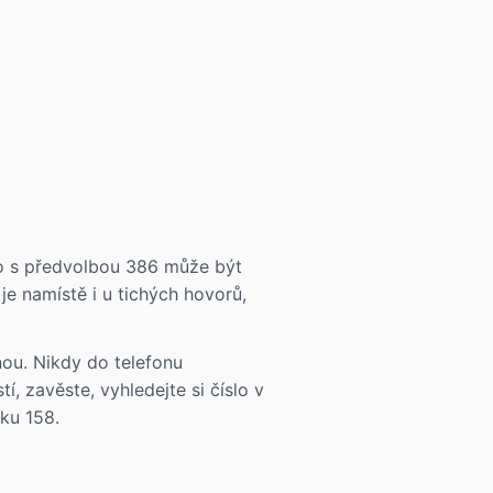
slo s předvolbou 386 může být
je namístě i u tichých hovorů,
nou. Nikdy do telefonu
í, zavěste, vyhledejte si číslo v
nku 158.