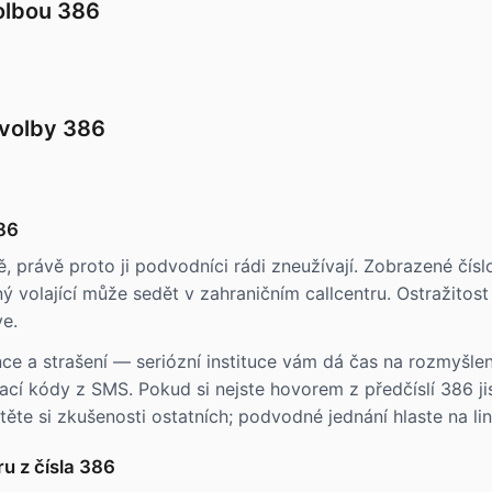
volbou 386
dvolby 386
386
, právě proto ji podvodníci rádi zneužívají. Zobrazené čí
 volající může sedět v zahraničním callcentru. Ostražitost 
e.
ce a strašení — seriózní instituce vám dá čas na rozmyšle
ací kódy z SMS. Pokud si nejste hovorem z předčíslí 386 jist
ěte si zkušenosti ostatních; podvodné jednání hlaste na li
u z čísla 386