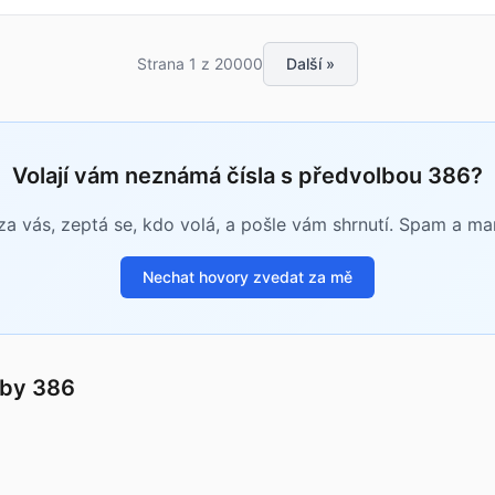
Strana 1 z 20000
Další »
Volají vám neznámá čísla s předvolbou 386?
a vás, zeptá se, kdo volá, a pošle vám shrnutí. Spam a m
Nechat hovory zvedat za mě
lby 386