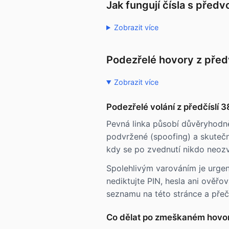
Jak fungují čísla s před
Zobrazit více
Podezřelé hovory z pře
Zobrazit více
Podezřelé volání z předčíslí 
Pevná linka působí důvěryhodně
podvržené (spoofing) a skutečný
kdy se po zvednutí nikdo neozv
Spolehlivým varováním je urgen
nediktujte PIN, hesla ani ověřov
seznamu na této stránce a přečt
Co dělat po zmeškaném hovor