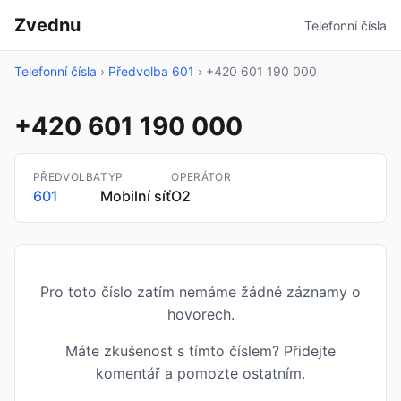
Zvednu
Telefonní čísla
Telefonní čísla
›
Předvolba 601
›
+420 601 190 000
+420 601 190 000
PŘEDVOLBA
TYP
OPERÁTOR
601
Mobilní síť
O2
Pro toto číslo zatím nemáme žádné záznamy o
hovorech.
Máte zkušenost s tímto číslem? Přidejte
komentář a pomozte ostatním.