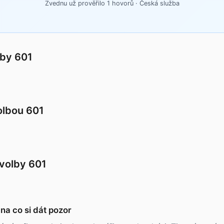
Zvednu už prověřilo 1 hovorů · Česká služba
lby 601
volbou 601
volby 601
na co si dát pozor