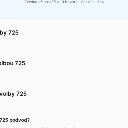
Zvednu už prověřilo 10 hovorů · Česká služba
lby 725
volbou 725
dvolby 725
u 725 podvod?