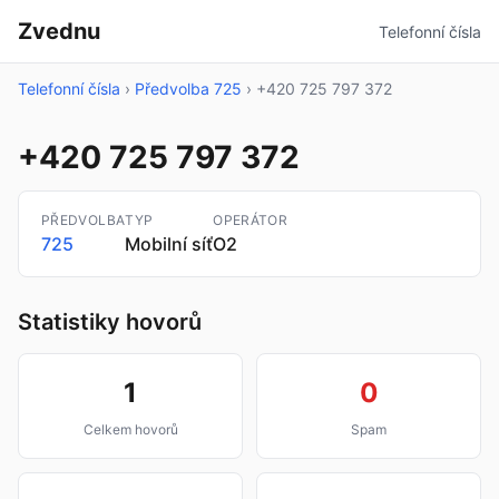
Zvednu
Telefonní čísla
Telefonní čísla
›
Předvolba 725
›
+420 725 797 372
+420 725 797 372
PŘEDVOLBA
TYP
OPERÁTOR
725
Mobilní síť
O2
Statistiky hovorů
1
0
Celkem hovorů
Spam