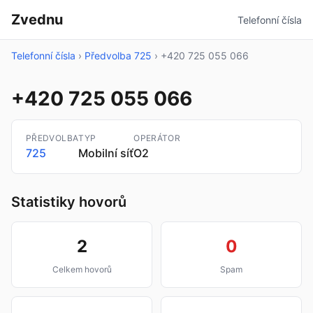
Zvednu
Telefonní čísla
Telefonní čísla
›
Předvolba 725
›
+420 725 055 066
+420 725 055 066
PŘEDVOLBA
TYP
OPERÁTOR
725
Mobilní síť
O2
Statistiky hovorů
2
0
Celkem hovorů
Spam