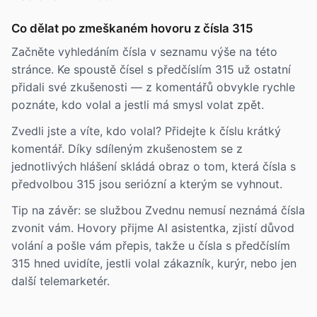
Co dělat po zmeškaném hovoru z čísla 315
Začněte vyhledáním čísla v seznamu výše na této
stránce. Ke spoustě čísel s předčíslím 315 už ostatní
přidali své zkušenosti — z komentářů obvykle rychle
poznáte, kdo volal a jestli má smysl volat zpět.
Zvedli jste a víte, kdo volal? Přidejte k číslu krátký
komentář. Díky sdíleným zkušenostem se z
jednotlivých hlášení skládá obraz o tom, která čísla s
předvolbou 315 jsou seriózní a kterým se vyhnout.
Tip na závěr: se službou Zvednu nemusí neznámá čísla
zvonit vám. Hovory přijme AI asistentka, zjistí důvod
volání a pošle vám přepis, takže u čísla s předčíslím
315 hned uvidíte, jestli volal zákazník, kurýr, nebo jen
další telemarketér.