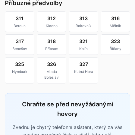
Příbuzné předvolby
311
312
313
316
Beroun
Kladno
Rakovník
Mělník
317
318
321
323
Benešov
Příbram
Kolín
Říčany
325
326
327
Nymburk
Mladá
Kutná Hora
Boleslav
Chraňte se před nevyžádanými
hovory
Zvednu je chytrý telefonní asistent, který za vás
zvedne neznámá čísla a zjistí, kdo volá.