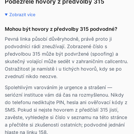
Podezřelé hovory z předvolby 315
Zobrazit více
Mohou být hovory z předvolby 315 podvodné?
Pevná linka působí důvěryhodně, právě proto ji
podvodníci rádi zneužívají. Zobrazené číslo s
předvolbou 315 může být podvržené (spoofing) a
skutečný volající může sedět v zahraničním callcentru.
Ostražitost je namístě i u tichých hovorů, kdy se po
zvednutí nikdo neozve.
Spolehlivým varováním je urgence a strašení —
seriózní instituce vám dá čas na rozmyšlenou. Nikdy
do telefonu nediktujte PIN, hesla ani ověřovací kódy z
SMS. Pokud si nejste hovorem z předčíslí 315 jistí,
zavěste, vyhledejte si číslo v seznamu na této stránce
a přečtěte si zkušenosti ostatních; podvodné jednání
hlaste na linku 158.