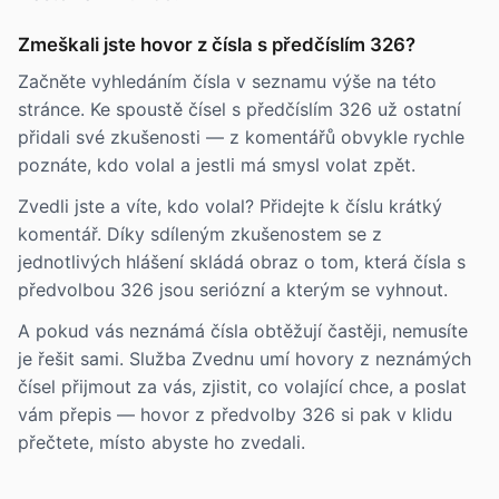
Zmeškali jste hovor z čísla s předčíslím 326?
Začněte vyhledáním čísla v seznamu výše na této
stránce. Ke spoustě čísel s předčíslím 326 už ostatní
přidali své zkušenosti — z komentářů obvykle rychle
poznáte, kdo volal a jestli má smysl volat zpět.
Zvedli jste a víte, kdo volal? Přidejte k číslu krátký
komentář. Díky sdíleným zkušenostem se z
jednotlivých hlášení skládá obraz o tom, která čísla s
předvolbou 326 jsou seriózní a kterým se vyhnout.
A pokud vás neznámá čísla obtěžují častěji, nemusíte
je řešit sami. Služba Zvednu umí hovory z neznámých
čísel přijmout za vás, zjistit, co volající chce, a poslat
vám přepis — hovor z předvolby 326 si pak v klidu
přečtete, místo abyste ho zvedali.