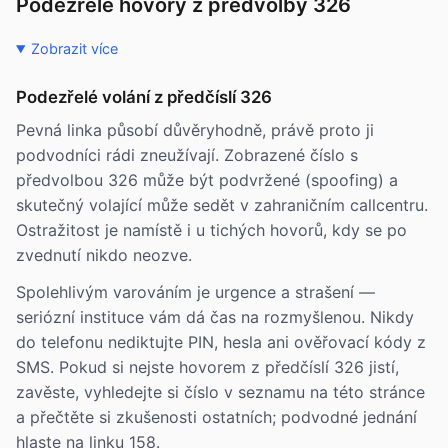
Podezřelé hovory z předvolby 326
Zobrazit více
Podezřelé volání z předčíslí 326
Pevná linka působí důvěryhodně, právě proto ji
podvodníci rádi zneužívají. Zobrazené číslo s
předvolbou 326 může být podvržené (spoofing) a
skutečný volající může sedět v zahraničním callcentru.
Ostražitost je namístě i u tichých hovorů, kdy se po
zvednutí nikdo neozve.
Spolehlivým varováním je urgence a strašení —
seriózní instituce vám dá čas na rozmyšlenou. Nikdy
do telefonu nediktujte PIN, hesla ani ověřovací kódy z
SMS. Pokud si nejste hovorem z předčíslí 326 jistí,
zavěste, vyhledejte si číslo v seznamu na této stránce
a přečtěte si zkušenosti ostatních; podvodné jednání
hlaste na linku 158.