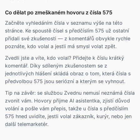
Co dělat po zmeškaném hovoru z čísla 575
Začněte vyhledáním čísla v seznamu výše na této
stránce. Ke spoustě čísel s předčíslím 575 už ostatní
přidali své zkušenosti — z komentářů obvykle rychle
poznáte, kdo volal a jestli má smysl volat zpět.
Zvedli jste a víte, kdo volal? Přidejte k číslu krátký
komentář. Díky sdíleným zkušenostem se z
jednotlivých hlášení skládá obraz o tom, která čísla s
předvolbou 575 jsou seriózní a kterým se vyhnout.
Tip na závěr: se službou Zvednu nemusí neznámá čísla
zvonit vám. Hovory přijme AI asistentka, zjistí důvod
volání a pošle vám přepis, takže u čísla s předčíslím
575 hned uvidíte, jestli volal zákazník, kurýr, nebo jen
další telemarketér.