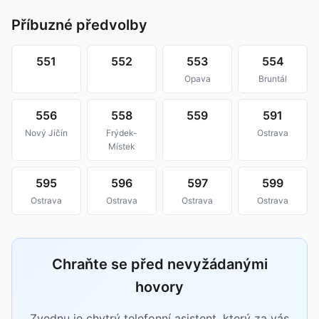
Příbuzné předvolby
551
552
553
554
Opava
Bruntál
556
558
559
591
Nový Jičín
Frýdek-
Ostrava
Místek
595
596
597
599
Ostrava
Ostrava
Ostrava
Ostrava
Chraňte se před nevyžádanými
hovory
Zvednu je chytrý telefonní asistent, který za vás