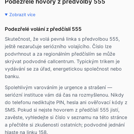
Podezřelé hovory z předvolby 555
Zobrazit více
Podezřelé volání z předčíslí 555
Skutečnost, že volá pevná linka s předvolbou 555,
ještě nezaručuje seriózního volajícího. Číslo lze
podvrhnout a za regionálním předčíslím se může
skrývat podvodné callcentrum. Typickým trikem je
vydávání se za úřad, energetickou společnost nebo
banku.
Spolehlivým varováním je urgence a strašení —
seriózní instituce vám dá čas na rozmyšlenou. Nikdy
do telefonu nediktujte PIN, hesla ani ověřovací kódy z
SMS. Pokud si nejste hovorem z předčíslí 555 jistí,
zavěste, vyhledejte si číslo v seznamu na této stránce
a přečtěte si zkušenosti ostatních; podvodné jednání
hlaste na linku 158.