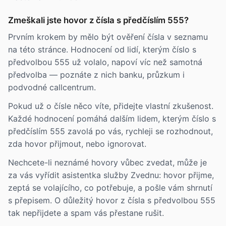
Zmeškali jste hovor z čísla s předčíslím 555?
Prvním krokem by mělo být ověření čísla v seznamu
na této stránce. Hodnocení od lidí, kterým číslo s
předvolbou 555 už volalo, napoví víc než samotná
předvolba — poznáte z nich banku, průzkum i
podvodné callcentrum.
Pokud už o čísle něco víte, přidejte vlastní zkušenost.
Každé hodnocení pomáhá dalším lidem, kterým číslo s
předčíslím 555 zavolá po vás, rychleji se rozhodnout,
zda hovor přijmout, nebo ignorovat.
Nechcete-li neznámé hovory vůbec zvedat, může je
za vás vyřídit asistentka služby Zvednu: hovor přijme,
zeptá se volajícího, co potřebuje, a pošle vám shrnutí
s přepisem. O důležitý hovor z čísla s předvolbou 555
tak nepřijdete a spam vás přestane rušit.